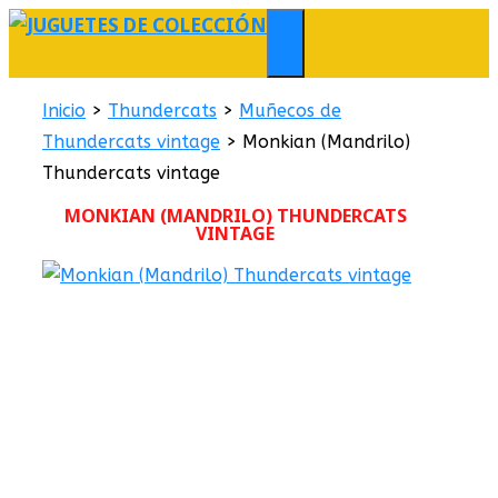
Saltar
al
MENÚ
contenido
Inicio
>
Thundercats
>
Muñecos de
Thundercats vintage
>
Monkian (Mandrilo)
Thundercats vintage
MONKIAN (MANDRILO) THUNDERCATS
VINTAGE